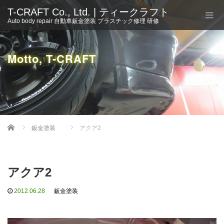
T-CRAFT Co., Ltd. | ティークラフト
Auto body repair 自動車鈑金塗装 プラスチック修理 研修
Motto, T-CRAFT
Home
鈑金塗装
アクア2
アクア2
2012.06.28
鈑金塗装