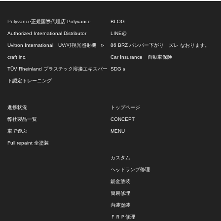
Polyvance正規国際代理店 Polyvance
BLOG
Authorized International Distributor
LINE@
Uvitron International UV/可視光照射機 t-
86 BRZ バンパー下がり ズレ なおります。
craft inc.
Car Insurance 自動車保険
TÜV Rheinland プラスチック溶接エキスパー
SDGｓ
ト認定トレーニング
進捗状況
トップページ
弊社製品一覧
CONCEPT
車で遊ぶ
MENU
Full repaint 全塗装
カスタム
ヘッドランプ修理
鈑金塗装
簡易修理
内装塗装
ＦＲＰ修理