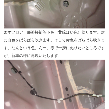
まずフロアー部溶接部等下色（黄緑ぽい色）塗ります。次
に白色をぱらぱら吹きます。そして赤色をぱらぱら吹きま
す。なんという色。んー。赤で一揆にぬりたいところです
が、新車の様に再現いたします。