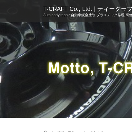
T-CRAFT Co., Ltd. | ティー
Auto body repair 自動車鈑金塗装 プラスチック修理 研
Motto, T-C
Home