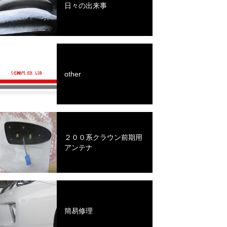
日々の出来事
other
２００系クラウン前期用
アンテナ
簡易修理