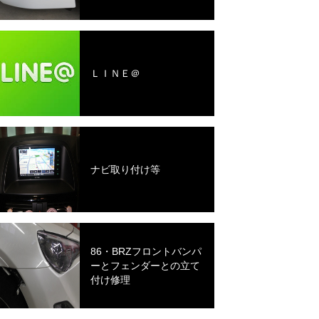
ＬＩＮＥ＠
ナビ取り付け等
86・BRZフロントバンパ
ーとフェンダーとの立て
付け修理