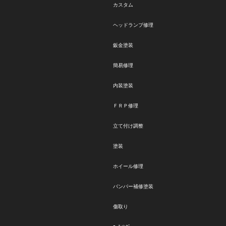
カスタム
ヘッドランプ修理
鈑金塗装
簡易修理
内装塗装
ＦＲＰ修理
立て付け調整
塗装
ホイール修理
バンパー補修塗装
傷取り