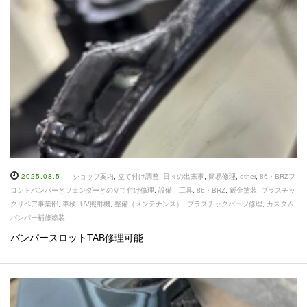
2025.08.5
ショップ案内
,
立て付け調整
,
日々の出来事
,
簡易修理
,
other
,
86・BRZフ
ロントバンパーとフェンダーとの立て付け修理
,
設備、工具
,
86・BRZ
,
鈑金塗装
,
プラスチッ
クリペア事業部
,
車検
,
UV照射機
,
整備（メンテナンス）
,
プラスチックパーツ修理
,
カスタム
,
バンパー補修塗装
バンパースロットTAB修理可能