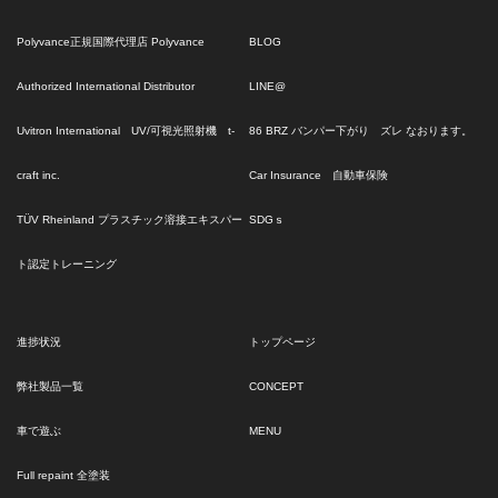
Polyvance正規国際代理店 Polyvance
BLOG
Authorized International Distributor
LINE@
Uvitron International UV/可視光照射機 t-
86 BRZ バンパー下がり ズレ なおります。
craft inc.
Car Insurance 自動車保険
TÜV Rheinland プラスチック溶接エキスパー
SDGｓ
ト認定トレーニング
進捗状況
トップページ
弊社製品一覧
CONCEPT
車で遊ぶ
MENU
Full repaint 全塗装