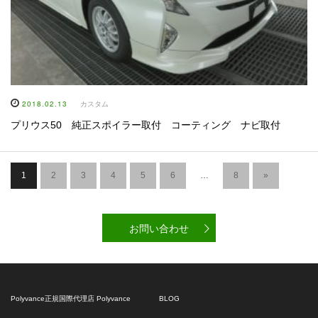
2018.02.13
カスタム
プリウス50 純正スポイラー取付 コーティング ナビ取付
1
2
3
4
5
6
…
8
»
お問い合わせ
Polyvance正規国際代理店 Polyvance
BLOG