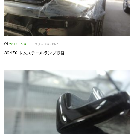
2018.05.6
カスタム
,
86・BRZ
86NZ6 トムステールランプ取替