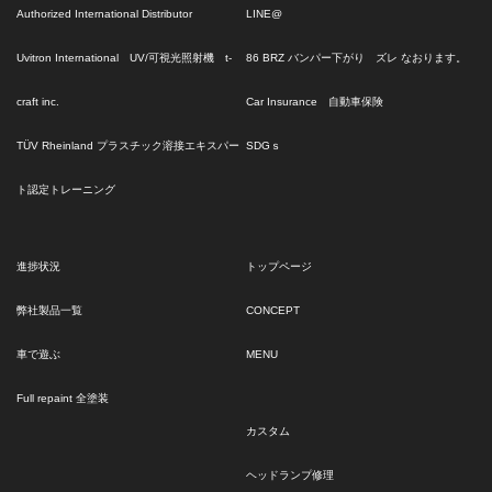
Authorized International Distributor
LINE@
Uvitron International UV/可視光照射機 t-
86 BRZ バンパー下がり ズレ なおります。
craft inc.
Car Insurance 自動車保険
TÜV Rheinland プラスチック溶接エキスパー
SDGｓ
ト認定トレーニング
進捗状況
トップページ
弊社製品一覧
CONCEPT
車で遊ぶ
MENU
Full repaint 全塗装
カスタム
ヘッドランプ修理