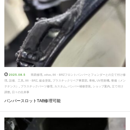
2025.08.5
簡易修理
,
other
,
86・BRZフロントバンパーとフェンダーとの立て付け修
理
,
設備、工具
,
86・BRZ
,
鈑金塗装
,
プラスチックリペア事業部
,
車検
,
UV照射機
,
整備（メン
テナンス）
,
プラスチックパーツ修理
,
カスタム
,
バンパー補修塗装
,
ショップ案内
,
立て付け
調整
,
日々の出来事
バンパースロットTAB修理可能