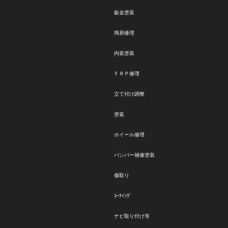
鈑金塗装
簡易修理
内装塗装
ＦＲＰ修理
立て付け調整
塗装
ホイール修理
バンパー補修塗装
傷取り
ｺｰﾃｨﾝｸﾞ
ナビ取り付け等