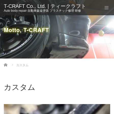
T-CRAFT Co., Ltd. | ティークラフト
Auto body repair 自動車鈑金塗装 プラスチック修理 研修
Motto, T-CRAFT
Home
カスタム
カスタム