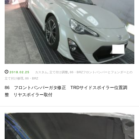
2018.02.25
カスタム
,
立て付け調整
,
86・BRZフロントバンパーとフェンダーとの
立て付け修理
,
86・BRZ
86 フロントバンパーガタ修正 TRDサイドスポイラー位置調
整 リヤスポイラー取付