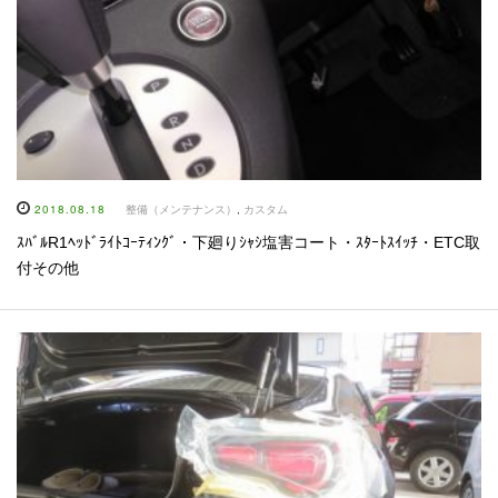
2018.08.18
整備（メンテナンス）
,
カスタム
ｽﾊﾞﾙR1ﾍｯﾄﾞﾗｲﾄｺｰﾃｨﾝｸﾞ・下廻りｼｬｼ塩害コート・ｽﾀｰﾄｽｲｯﾁ・ETC取
付その他