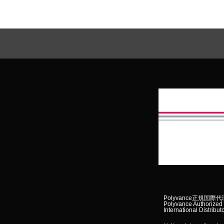
Polyvance正規国際
Polyvance Authorized
International Distribut