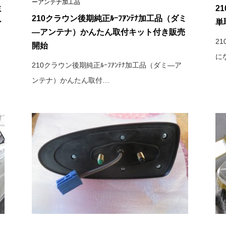
ーアンテナ加工品
ミ
2
210クラウン後期純正ﾙｰﾌｱﾝﾃﾅ加工品（ダミ
ー
単
―アンテナ）かんたん取付キット付き販売
2
開始
に
210クラウン後期純正ﾙｰﾌｱﾝﾃﾅ加工品（ダミ―ア
ンテナ）かんたん取付…