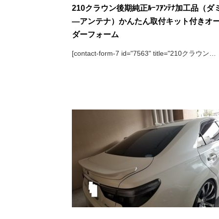
210クラウン後期純正ﾙｰﾌｱﾝﾃﾅ加工品（ダ
―アンテナ）かんたん取付キット付きオ
ダーフォーム
[contact-form-7 id="7563" title="210クラウン…