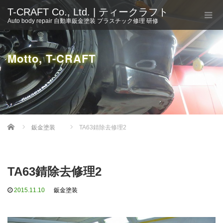
T-CRAFT Co., Ltd. | ティークラフト
Auto body repair 自動車鈑金塗装 プラスチック修理 研修
Motto, T-CRAFT
Home
鈑金塗装
TA63錆除去修理2
TA63錆除去修理2
2015.11.10
鈑金塗装