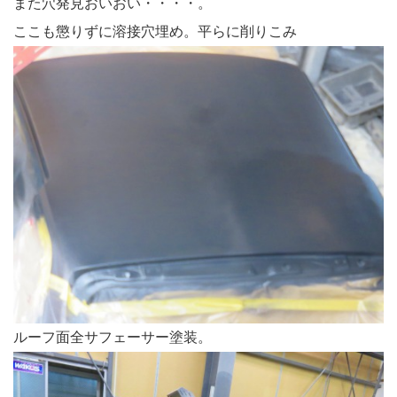
また穴発見おいおい・・・・。
ここも懲りずに溶接穴埋め。平らに削りこみ
ルーフ面全サフェーサー塗装。