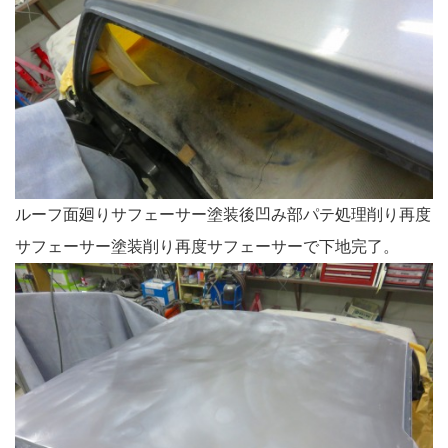
ルーフ面廻りサフェーサー塗装後凹み部パテ処理削り再度
サフェーサー塗装削り再度サフェーサーで下地完了。