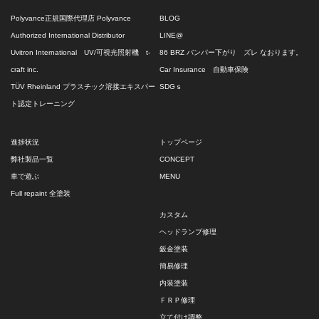
Polyvance正規国際代理店 Polyvance
BLOG
Authorized International Distributor
LINE@
Uvitron International UV/可視光照射機 t-
86 BRZ バンパー下がり ズレ なおります。
craft inc.
Car Insurance 自動車保険
TÜV Rheinland プラスチック溶接エキスパー
SDGｓ
ト認定トレーニング
進捗状況
トップページ
弊社製品一覧
CONCEPT
車で遊ぶ
MENU
Full repaint 全塗装
カスタム
ヘッドランプ修理
鈑金塗装
簡易修理
内装塗装
ＦＲＰ修理
立て付け調整