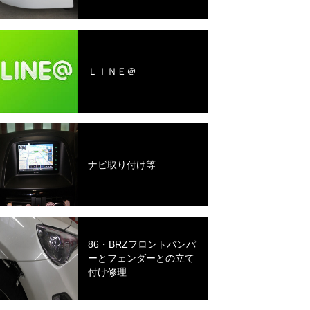
ＬＩＮＥ＠
ナビ取り付け等
86・BRZフロントバンパ
ーとフェンダーとの立て
付け修理