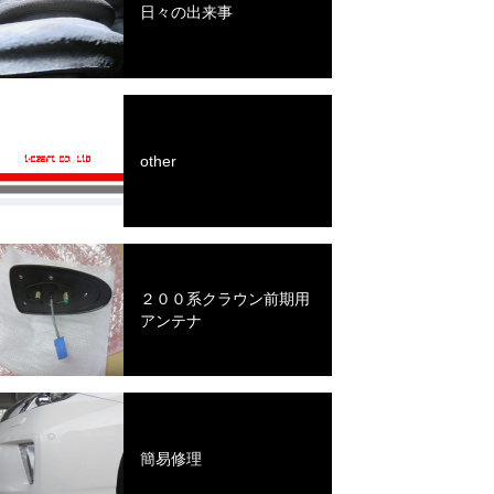
日々の出来事
other
２００系クラウン前期用
アンテナ
簡易修理