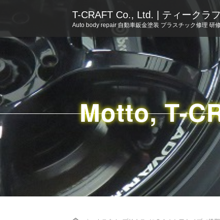
T-CRAFT Co., Ltd. | ティー
Auto body repair 自動車鈑金塗装 プラスチック修理 研
Motto, T-C
Home