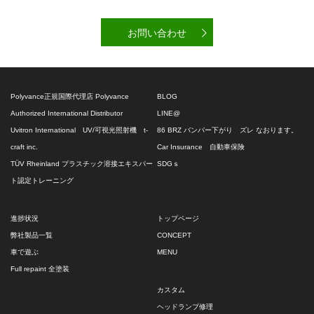
お問い合わせ
Polyvance正規国際代理店 Polyvance
BLOG
Authorized International Distributor
LINE@
Uvitron International UV/可視光照射機 t-
86 BRZ バンパー下がり ズレ なおります。
craft inc.
Car Insurance 自動車保険
TÜV Rheinland プラスチック溶接エキスパー
SDGｓ
ト認定トレーニング
進捗状況
トップページ
弊社製品一覧
CONCEPT
車で遊ぶ
MENU
Full repaint 全塗装
カスタム
ヘッドランプ修理