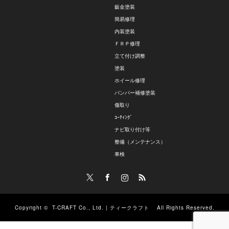
鈑金塗装
簡易修理
内装塗装
ＦＲＰ修理
立て付け調整
塗装
ホイール修理
バンパー補修塗装
傷取り
ｺｰﾃｨﾝｸﾞ
ナビ取り付け等
整備（メンテナンス）
車検
Twitter
Facebook
Instagram
RSS
Copyright ©
T-CRAFT Co., Ltd. | ティークラフト
All Rights Reserved.