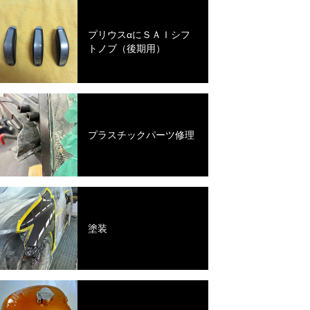
プリウスαにＳＡＩシフ
トノブ（後期用）
プラスチックパーツ修理
塗装