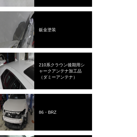
鈑金塗装
210系クラウン後期用シ
ャークアンテナ加工品
（ダミーアンテナ）
86・BRZ