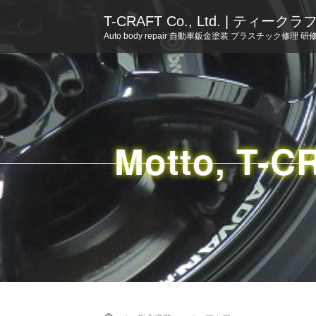
T-CRAFT Co., Ltd. | ティー
Auto body repair 自動車鈑金塗装 プラスチック修理 研
Motto, T-C
Home