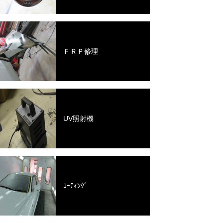
ＦＲＰ修理
UV照射機
ｺｰﾃｨﾝｸﾞ