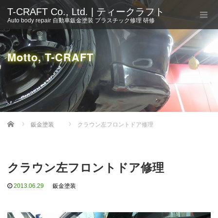
T-CRAFT Co., Ltd. | ティークラフト
Auto body repair 自動車鈑金塗装 プラスチック修理 研修
Motto, T-CRAFT
Home
鈑金塗装
クラウン左フロントドア修理
クラウン左フロントドア修理
2013.06.29
鈑金塗装