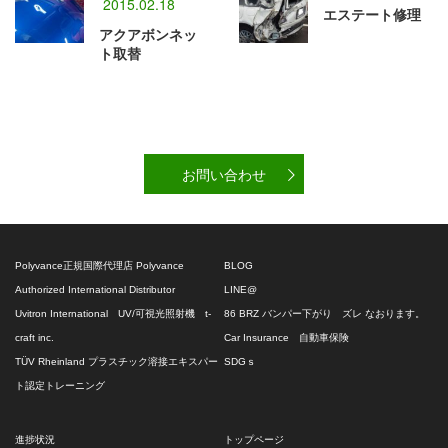
2015.02.18
エステート修理
アクアボンネッ
ト取替
お問い合わせ
Polyvance正規国際代理店 Polyvance
BLOG
Authorized International Distributor
LINE@
Uvitron International UV/可視光照射機 t-
86 BRZ バンパー下がり ズレ なおります。
craft inc.
Car Insurance 自動車保険
TÜV Rheinland プラスチック溶接エキスパー
SDGｓ
ト認定トレーニング
進捗状況
トップページ