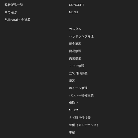
弊社製品一覧
CONCEPT
車で遊ぶ
MENU
Full repaint 全塗装
カスタム
ヘッドランプ修理
鈑金塗装
簡易修理
内装塗装
ＦＲＰ修理
立て付け調整
塗装
ホイール修理
バンパー補修塗装
傷取り
ｺｰﾃｨﾝｸﾞ
ナビ取り付け等
整備（メンテナンス）
車検