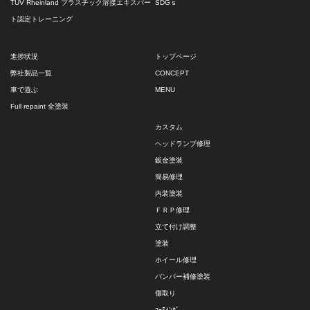
TÜV Rheinland プラスチック溶接エキスパー
SDGｓ
ト認定トレーニング
進捗状況
トップページ
弊社製品一覧
CONCEPT
車で遊ぶ
MENU
Full repaint 全塗装
カスタム
ヘッドランプ修理
鈑金塗装
簡易修理
内装塗装
ＦＲＰ修理
立て付け調整
塗装
ホイール修理
バンパー補修塗装
傷取り
ｺｰﾃｨﾝｸﾞ