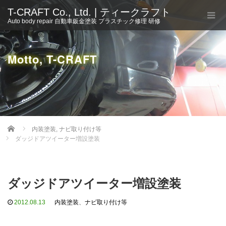
T-CRAFT Co., Ltd. | ティークラフト
Auto body repair 自動車鈑金塗装 プラスチック修理 研修
Motto, T-CRAFT
Home
内装塗装
,
ナビ取り付け等
ダッジドアツイーター増設塗装
ダッジドアツイーター増設塗装
2012.08.13
内装塗装
、
ナビ取り付け等