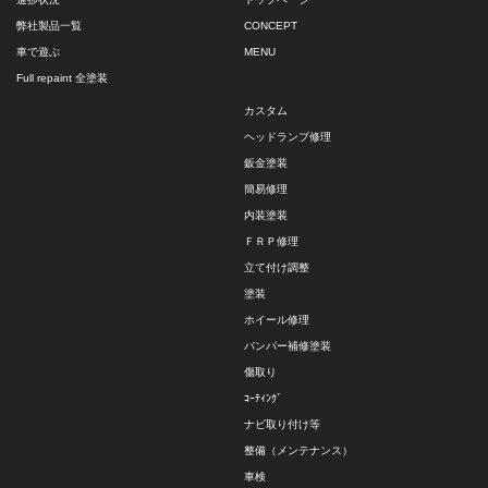
弊社製品一覧
CONCEPT
車で遊ぶ
MENU
Full repaint 全塗装
カスタム
ヘッドランプ修理
鈑金塗装
簡易修理
内装塗装
ＦＲＰ修理
立て付け調整
塗装
ホイール修理
バンパー補修塗装
傷取り
ｺｰﾃｨﾝｸﾞ
ナビ取り付け等
整備（メンテナンス）
車検