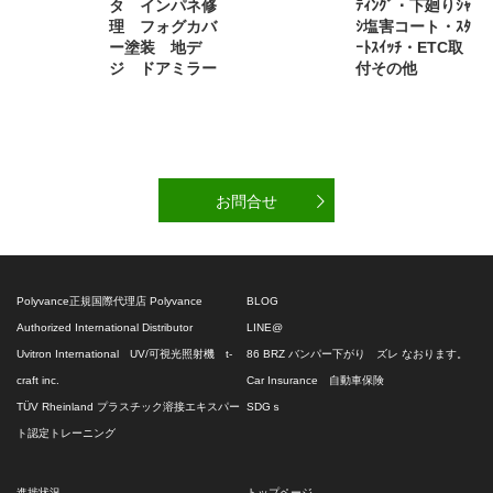
タ インパネ修
ﾃｨﾝｸﾞ・下廻りｼｬ
理 フォグカバ
ｼ塩害コート・ｽﾀ
ー塗装 地デ
ｰﾄｽｲｯﾁ・ETC取
ジ ドアミラー
付その他
お問合せ
Polyvance正規国際代理店 Polyvance
BLOG
Authorized International Distributor
LINE@
Uvitron International UV/可視光照射機 t-
86 BRZ バンパー下がり ズレ なおります。
craft inc.
Car Insurance 自動車保険
TÜV Rheinland プラスチック溶接エキスパー
SDGｓ
ト認定トレーニング
進捗状況
トップページ