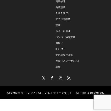
簡易修理
内装塗装
ＦＲＰ修理
立て付け調整
塗装
ホイール修理
バンパー補修塗装
傷取り
ｺｰﾃｨﾝｸﾞ
ナビ取り付け等
整備（メンテナンス）
車検
Twitter
Facebook
Instagram
RSS
Copyright ©
T-CRAFT Co., Ltd. | ティークラフト
All Rights Reserved.