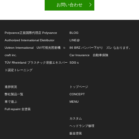
お問い合わせ
Polyvance正規国際代理店 Polyvance
BLOG
Authorized International Distributor
LINE@
Uvitron International UV/可視光照射機 t-
86 BRZ バンパー下がり ズレ なおります。
craft inc.
Car Insurance 自動車保険
TÜV Rheinland プラスチック溶接エキスパー
SDGｓ
ト認定トレーニング
進捗状況
トップページ
弊社製品一覧
CONCEPT
車で遊ぶ
MENU
Full repaint 全塗装
カスタム
ヘッドランプ修理
鈑金塗装