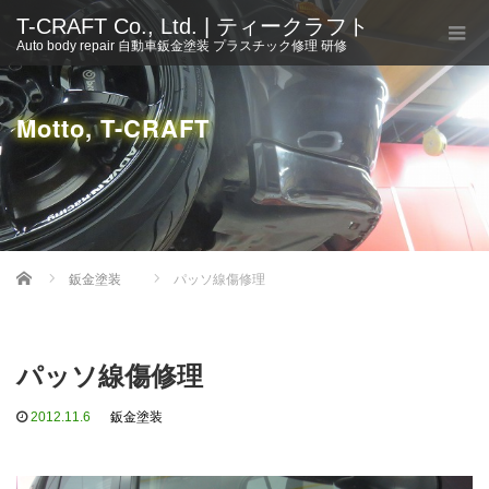
T-CRAFT Co., Ltd. | ティークラフト
Auto body repair 自動車鈑金塗装 プラスチック修理 研修
Motto, T-CRAFT
Home
鈑金塗装
パッソ線傷修理
パッソ線傷修理
2012.11.6
鈑金塗装