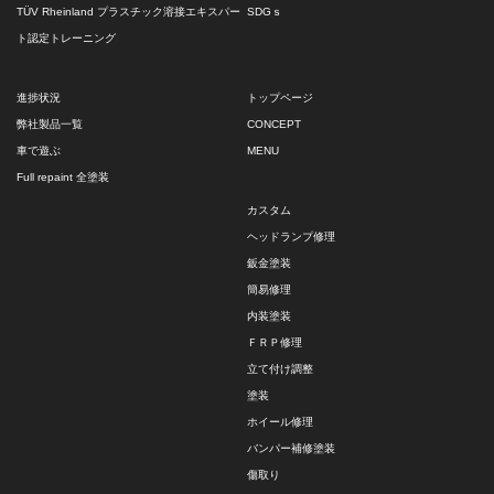
TÜV Rheinland プラスチック溶接エキスパー
SDGｓ
ト認定トレーニング
進捗状況
トップページ
弊社製品一覧
CONCEPT
車で遊ぶ
MENU
Full repaint 全塗装
カスタム
ヘッドランプ修理
鈑金塗装
簡易修理
内装塗装
ＦＲＰ修理
立て付け調整
塗装
ホイール修理
バンパー補修塗装
傷取り