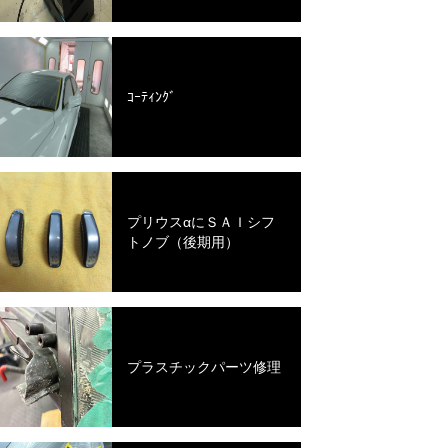
ｺｰﾃｨﾝｸﾞ
プリウスαにＳＡＩシフ
トノブ（後期用）
プラスチックパーツ修理