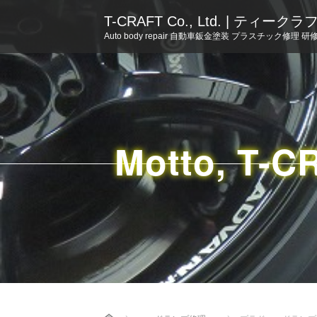
T-CRAFT Co., Ltd. | ティー
Auto body repair 自動車鈑金塗装 プラスチック修理 研
Motto, T-C
Home