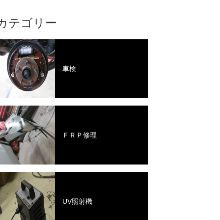
カテゴリー
車検
ＦＲＰ修理
UV照射機