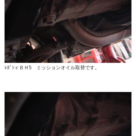
ﾚｶﾞｼィＢＨ5 ミッションオイル取替です。