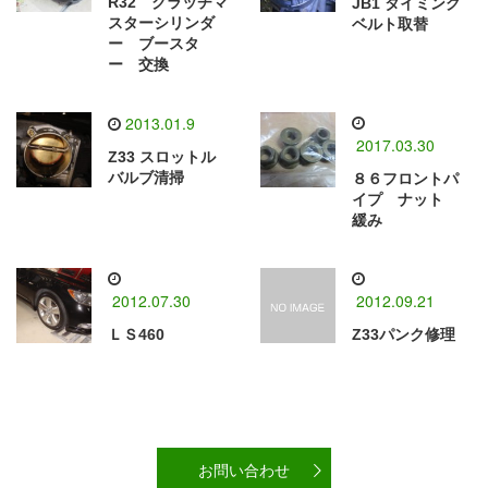
R32 クラッチマ
JB1 タイミング
スターシリンダ
ベルト取替
ー ブースタ
ー 交換
2013.01.9
2017.03.30
Z33 スロットル
バルブ清掃
８６フロントパ
イプ ナット
緩み
2012.07.30
2012.09.21
ＬＳ460
Z33パンク修理
お問い合わせ