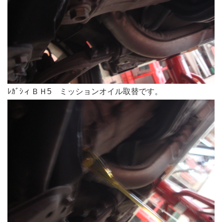
ﾚｶﾞｼィＢＨ5 ミッションオイル取替です。