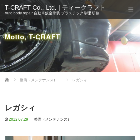
T-CRAFT Co., Ltd. | ティークラフト
Auto body repair 自動車鈑金塗装 プラスチック修理 研修
Motto, T-CRAFT
Home
整備（メンテナンス）
レガシィ
レガシィ
2012.07.29
整備（メンテナンス）