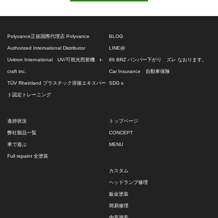
Polyvance正規国際代理店 Polyvance
BLOG
Authorized International Distributor
LINE@
Uvitron International UV/可視光照射機 t-
86 BRZ バンパー下がり ズレ なおります。
craft inc.
Car Insurance 自動車保険
TÜV Rheinland プラスチック溶接エキスパー
SDGｓ
ト認定トレーニング
進捗状況
トップページ
弊社製品一覧
CONCEPT
車で遊ぶ
MENU
Full repaint 全塗装
カスタム
ヘッドランプ修理
鈑金塗装
簡易修理
内装塗装