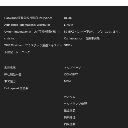
Polyvance正規国際代理店 Polyvance
BLOG
Authorized International Distributor
LINE@
Uvitron International UV/可視光照射機 t-
86 BRZ バンパー下がり ズレ なおります。
craft inc.
Car Insurance 自動車保険
TÜV Rheinland プラスチック溶接エキスパー
SDGｓ
ト認定トレーニング
進捗状況
トップページ
弊社製品一覧
CONCEPT
車で遊ぶ
MENU
Full repaint 全塗装
カスタム
ヘッドランプ修理
鈑金塗装
簡易修理
内装塗装