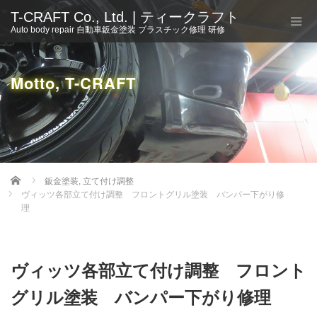
T-CRAFT Co., Ltd. | ティークラフト
Auto body repair 自動車鈑金塗装 プラスチック修理 研修
Motto, T-CRAFT
Home
鈑金塗装
,
立て付け調整
ヴィッツ各部立て付け調整 フロントグリル塗装 バンパー下がり修
理
ヴィッツ各部立て付け調整 フロント
グリル塗装 バンパー下がり修理