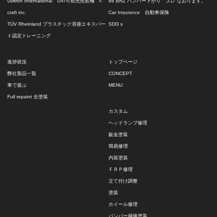
Uvitron International UV/可視光照射機 t-
86 BRZ バンパー下がり ズレ なおります。
craft inc.
Car Insurance 自動車保険
TÜV Rheinland プラスチック溶接エキスパー
SDGｓ
ト認定トレーニング
進捗状況
トップページ
弊社製品一覧
CONCEPT
車で遊ぶ
MENU
Full repaint 全塗装
カスタム
ヘッドランプ修理
鈑金塗装
簡易修理
内装塗装
ＦＲＰ修理
立て付け調整
塗装
ホイール修理
バンパー補修塗装