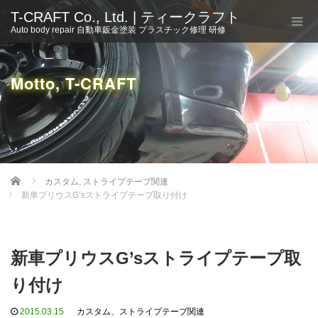
T-CRAFT Co., Ltd. | ティークラフト
Auto body repair 自動車鈑金塗装 プラスチック修理 研修
Motto, T-CRAFT
Home
カスタム
,
ストライプテープ関連
新車プリウスG’sストライプテープ取り付け
新車プリウスG’sストライプテープ取
り付け
2015.03.15
カスタム
、
ストライプテープ関連