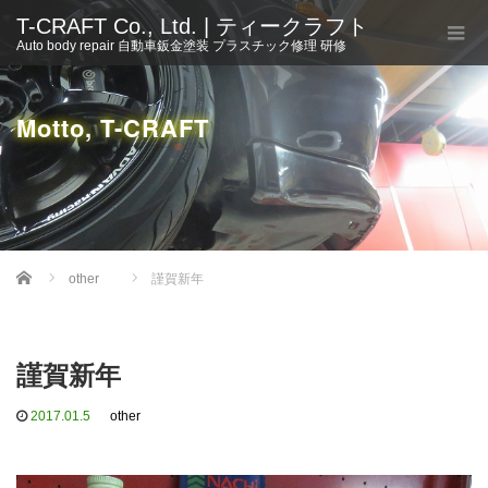
T-CRAFT Co., Ltd. | ティークラフト
Auto body repair 自動車鈑金塗装 プラスチック修理 研修
Motto, T-CRAFT
Home
other
謹賀新年
謹賀新年
2017.01.5
other