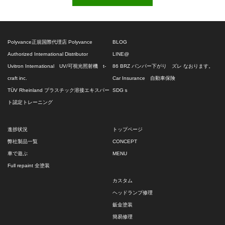
Polyvance正規国際代理店 Polyvance
BLOG
Authorized International Distributor
LINE@
Uvitron International UV/可視光照射機 t-
86 BRZ バンパー下がり ズレ なおります。
craft inc.
Car Insurance 自動車保険
TÜV Rheinland プラスチック溶接エキスパー
SDGｓ
ト認定トレーニング
進捗状況
トップページ
弊社製品一覧
CONCEPT
車で遊ぶ
MENU
Full repaint 全塗装
カスタム
ヘッドランプ修理
鈑金塗装
簡易修理