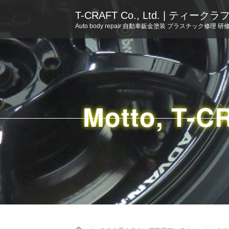
T-CRAFT Co., Ltd. | ティー
Auto body repair 自動車鈑金塗装 プラスチック修理 研
Motto, T-C
Home