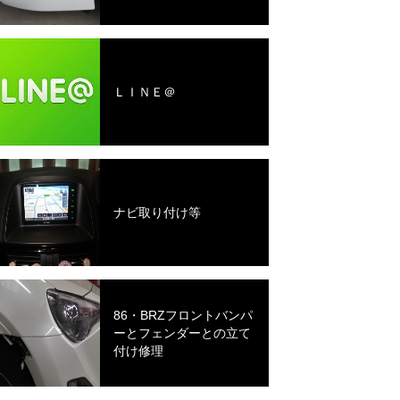
ＬＩＮＥ＠
ナビ取り付け等
86・BRZフロントバンパ
ーとフェンダーとの立て
付け修理