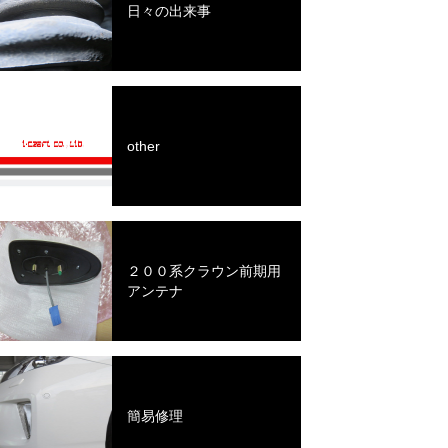
日々の出来事
other
２００系クラウン前期用
アンテナ
簡易修理