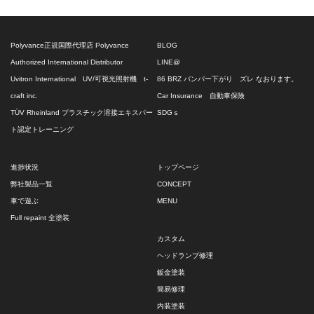
Polyvance正規国際代理店 Polyvance
BLOG
Authorized International Distributor
LINE@
Uvitron International UV/可視光照射機 t-
86 BRZ バンパー下がり ズレ なおります。
craft inc.
Car Insurance 自動車保険
TÜV Rheinland プラスチック溶接エキスパー
SDGｓ
ト認定トレーニング
進捗状況
トップページ
弊社製品一覧
CONCEPT
車で遊ぶ
MENU
Full repaint 全塗装
カスタム
ヘッドランプ修理
鈑金塗装
簡易修理
内装塗装