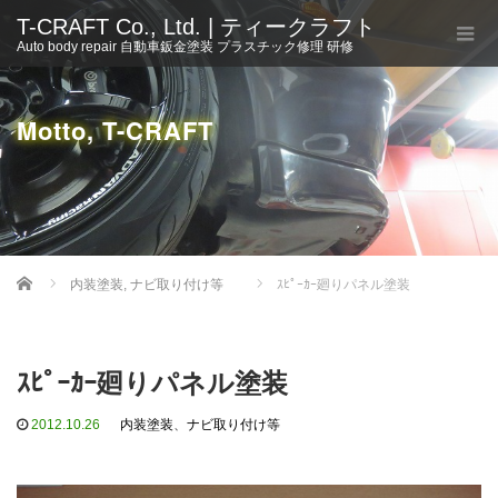
T-CRAFT Co., Ltd. | ティークラフト
Auto body repair 自動車鈑金塗装 プラスチック修理 研修
Motto, T-CRAFT
Home
内装塗装
,
ナビ取り付け等
ｽﾋﾟｰｶｰ廻りパネル塗装
ｽﾋﾟｰｶｰ廻りパネル塗装
2012.10.26
内装塗装
、
ナビ取り付け等