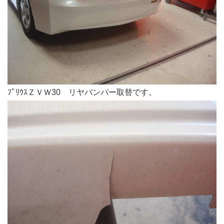
ﾌﾟﾘｳｽＺＶＷ30 リヤバンパー取替です。