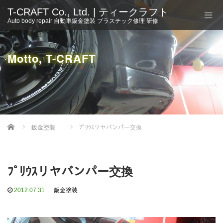
T-CRAFT Co., Ltd. | ティークラフト
Auto body repair 自動車鈑金塗装 プラスチック修理 研修
Motto, T-CRAFT
Home
鈑金塗装
ﾌﾟﾘｳｽリヤバンパー交換
ﾌﾟﾘｳｽリヤバンパー交換
2012.07.31
鈑金塗装