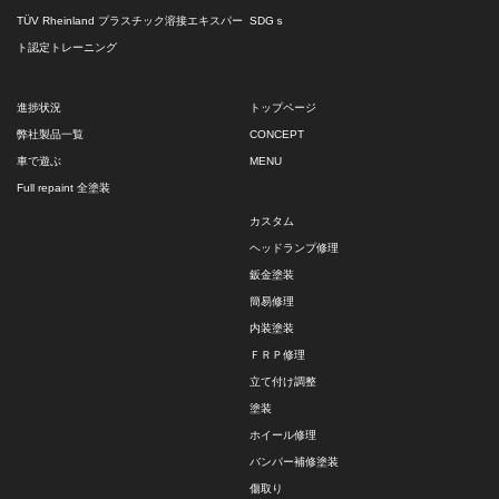
TÜV Rheinland プラスチック溶接エキスパー
SDGｓ
ト認定トレーニング
進捗状況
トップページ
弊社製品一覧
CONCEPT
車で遊ぶ
MENU
Full repaint 全塗装
カスタム
ヘッドランプ修理
鈑金塗装
簡易修理
内装塗装
ＦＲＰ修理
立て付け調整
塗装
ホイール修理
バンパー補修塗装
傷取り