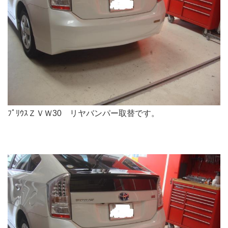
ﾌﾟﾘｳｽＺＶＷ30 リヤバンパー取替です。