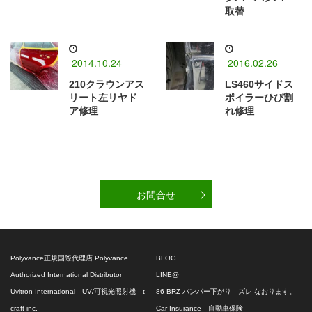
取替
2014.10.24
2016.02.26
210クラウンアス
LS460サイドス
リート左リヤド
ポイラーひび割
ア修理
れ修理
お問合せ
Polyvance正規国際代理店 Polyvance
BLOG
Authorized International Distributor
LINE@
Uvitron International UV/可視光照射機 t-
86 BRZ バンパー下がり ズレ なおります。
craft inc.
Car Insurance 自動車保険