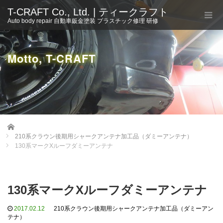
T-CRAFT Co., Ltd. | ティークラフト
Auto body repair 自動車鈑金塗装 プラスチック修理 研修
Motto, T-CRAFT
Home
210系クラウン後期用シャークアンテナ加工品（ダミーアンテナ）
130系マークXルーフダミーアンテナ
130系マークXルーフダミーアンテナ
2017.02.12
210系クラウン後期用シャークアンテナ加工品（ダミーアン
テナ）