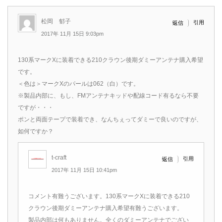
松岡 郁子
引用
返信
2017年 11月 15日 9:03pm
130系マークXに装着できる210クラウン後期ダミーアンテナ購入希望
です。
＜色は＞マークXのパールは062（白）です。
※製品内部に、もし、FMアンテナキッドや配線コード有るなら不要
ですが・・・
ポンと両面テープで装着でき、なんちぇってダミーで良いのですが、
如何ですか？
t-craft
引用
返信
2017年 11月 15日 10:41pm
コメント有難うございます。130系マークXに装着できる210
クラウン後期ダミーアンテナ購入希望有難うございます。
製品内部は何もありません。全くのダミーアンテナでござい