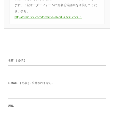
ます。下記オーダーフォームにお名前等詳細を送信してくだ
さいませ。
http://form1.fc2.com/form/?id=d2cd5e7ce5ccca85
名前
( 必須 )
E-MAIL
( 必須 ) - 公開されません -
URL