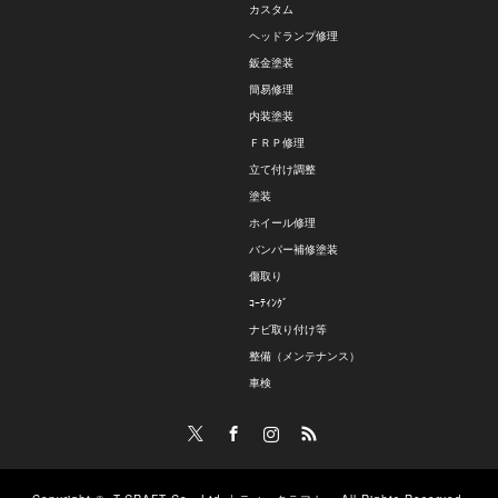
カスタム
ヘッドランプ修理
鈑金塗装
簡易修理
内装塗装
ＦＲＰ修理
立て付け調整
塗装
ホイール修理
バンパー補修塗装
傷取り
ｺｰﾃｨﾝｸﾞ
ナビ取り付け等
整備（メンテナンス）
車検
Twitter
Facebook
Instagram
RSS