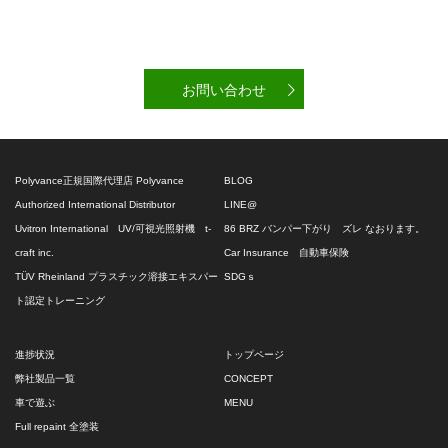
お問い合わせ
Polyvance正規国際代理店 Polyvance
BLOG
Authorized International Distributor
LINE@
Uvitron International UV/可視光照射機 t-
86 BRZ バンパー下がり ズレ なおります。
craft inc.
Car Insurance 自動車保険
TÜV Rheinland プラスチック溶接エキスパー
SDGｓ
ト認定トレーニング
進捗状況
トップページ
弊社製品一覧
CONCEPT
車で遊ぶ
MENU
Full repaint 全塗装