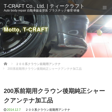
T-CRAFT Co., Ltd. | ティークラフト
Auto body repair 自動車鈑金塗装 プラスチック修理 研修
Motto, T-CRAFT
Home
２００系クラウン前期用アンテナ
200系前期用クラウン後期純正シャークアンテナ加工品
200系前期用クラウン後期純正シャー
クアンテナ加工品
2014.12.7
２００系クラウン前期用アンテナ