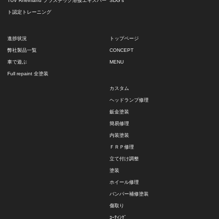
TÜV Rheinland プラスチック溶接エキスパー
SDGｓ
ト認定トレーニング
進捗状況
トップページ
弊社製品一覧
CONCEPT
車で遊ぶ
MENU
Full repaint 全塗装
カスタム
ヘッドランプ修理
鈑金塗装
簡易修理
内装塗装
ＦＲＰ修理
立て付け調整
塗装
ホイール修理
バンパー補修塗装
傷取り
ｺｰﾃｨﾝｸﾞ