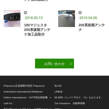
2018.02.13
2015.04.26
180マジェスタ
200系前期アンテ
200系後期アンテ
ナ
ナ加工品取付
お問い合わせ
Polyvance正規国際代理店 Polyvance
BLOG
Authorized International Distributor
LINE@
Uvitron International UV/可視光照射機 t-
86 BRZ バンパー下がり ズレ なおります。
craft inc.
Car Insurance 自動車保険