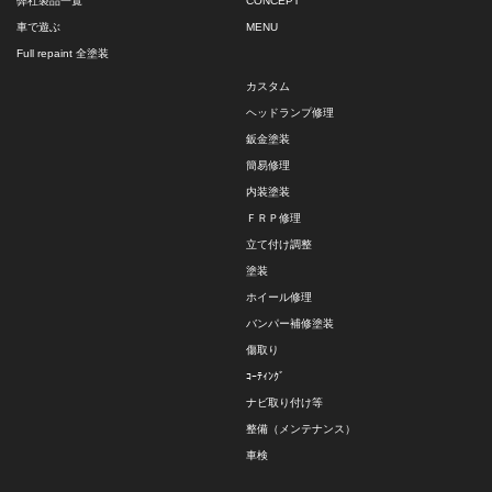
弊社製品一覧
CONCEPT
車で遊ぶ
MENU
Full repaint 全塗装
カスタム
ヘッドランプ修理
鈑金塗装
簡易修理
内装塗装
ＦＲＰ修理
立て付け調整
塗装
ホイール修理
バンパー補修塗装
傷取り
ｺｰﾃｨﾝｸﾞ
ナビ取り付け等
整備（メンテナンス）
車検