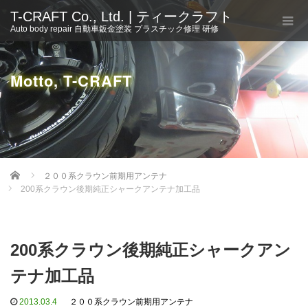
T-CRAFT Co., Ltd. | ティークラフト
Auto body repair 自動車鈑金塗装 プラスチック修理 研修
Motto, T-CRAFT
Home
２００系クラウン前期用アンテナ
200系クラウン後期純正シャークアンテナ加工品
200系クラウン後期純正シャークアン
テナ加工品
2013.03.4
２００系クラウン前期用アンテナ