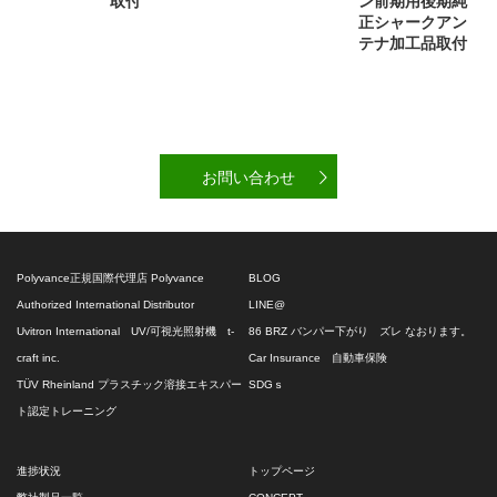
取付
ン前期用後期純
正シャークアン
テナ加工品取付
お問い合わせ
Polyvance正規国際代理店 Polyvance
BLOG
Authorized International Distributor
LINE@
Uvitron International UV/可視光照射機 t-
86 BRZ バンパー下がり ズレ なおります。
craft inc.
Car Insurance 自動車保険
TÜV Rheinland プラスチック溶接エキスパー
SDGｓ
ト認定トレーニング
進捗状況
トップページ