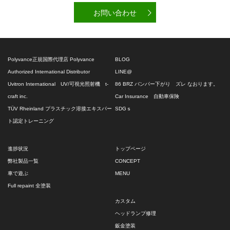
お問い合わせ
Polyvance正規国際代理店 Polyvance
BLOG
Authorized International Distributor
LINE@
Uvitron International UV/可視光照射機 t-
86 BRZ バンパー下がり ズレ なおります。
craft inc.
Car Insurance 自動車保険
TÜV Rheinland プラスチック溶接エキスパー
SDGｓ
ト認定トレーニング
進捗状況
トップページ
弊社製品一覧
CONCEPT
車で遊ぶ
MENU
Full repaint 全塗装
カスタム
ヘッドランプ修理
鈑金塗装