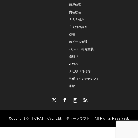
簡易修理
内装塗装
ＦＲＰ修理
立て付け調整
塗装
ホイール修理
バンパー補修塗装
傷取り
ｺｰﾃｨﾝｸﾞ
ナビ取り付け等
整備（メンテナンス）
車検
Twitter
Facebook
Instagram
RSS
Copyright ©
T-CRAFT Co., Ltd. | ティークラフト
All Rights Reserved.