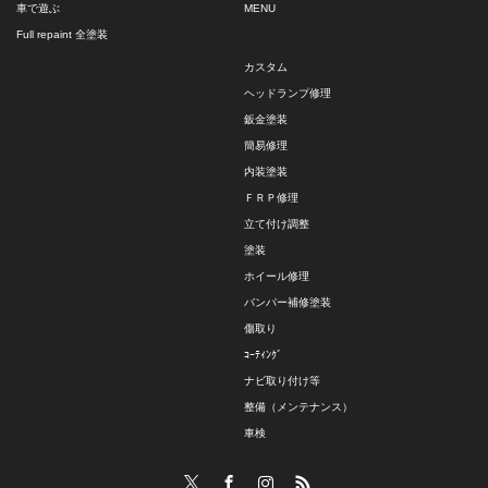
車で遊ぶ
MENU
Full repaint 全塗装
カスタム
ヘッドランプ修理
鈑金塗装
簡易修理
内装塗装
ＦＲＰ修理
立て付け調整
塗装
ホイール修理
バンパー補修塗装
傷取り
ｺｰﾃｨﾝｸﾞ
ナビ取り付け等
整備（メンテナンス）
車検
Twitter
Facebook
Instagram
RSS