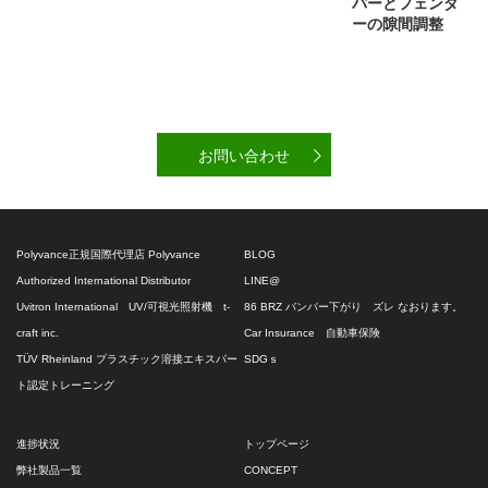
パーとフェンダ
ーの隙間調整
お問い合わせ
Polyvance正規国際代理店 Polyvance
BLOG
Authorized International Distributor
LINE@
Uvitron International UV/可視光照射機 t-
86 BRZ バンパー下がり ズレ なおります。
craft inc.
Car Insurance 自動車保険
TÜV Rheinland プラスチック溶接エキスパー
SDGｓ
ト認定トレーニング
進捗状況
トップページ
弊社製品一覧
CONCEPT