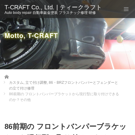
T-CRAFT Co., Ltd. | ティークラフト
Auto body repair 自動車鈑金塗装 プラスチック修理 研修
Motto, T-CRAFT
Home
カスタム
,
立て付け調整
,
86・BRZフロントバンパーとフェンダーと
の立て付け修理
86前期の フロントバンパーブラケットから現行型に取り付けできる
のか？その他
86前期の フロントバンパーブラケッ