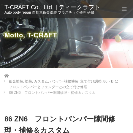
T-CRAFT Co., Ltd. | ティークラフト
Auto body repair 自動車鈑金塗装 プラスチック修理 研修
Motto, T-CRAFT
Home
鈑金塗装
,
塗装
,
カスタム
,
バンパー補修塗装
,
立て付け調整
,
86・BRZ
フロントバンパーとフェンダーとの立て付け修理
86 ZN6 フロントバンパー隙間修理・補修＆カスタム
86 ZN6 フロントバンパー隙間修
理・補修＆カスタム