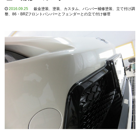
2016.09.25
鈑金塗装
、
塗装
、
カスタム
、
バンパー補修塗装
、
立て付け調
整
、
86・BRZフロントバンパーとフェンダーとの立て付け修理