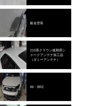
鈑金塗装
210系クラウン後期用シ
ャークアンテナ加工品
（ダミーアンテナ）
86・BRZ