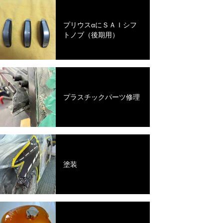
プリウスαにＳＡＩシフ
トノブ（後期用）
プラスチックパーツ修理
塗装