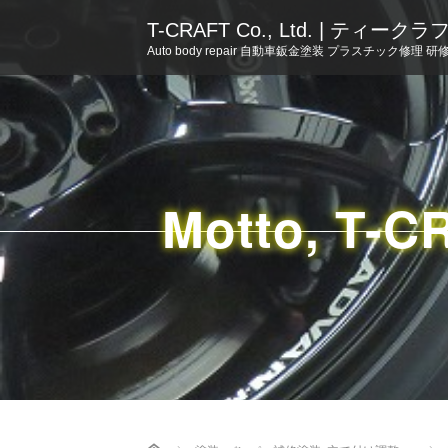
T-CRAFT Co., Ltd. | ティー
Auto body repair 自動車鈑金塗装 プラスチック修理 研
Motto, T-C
Home