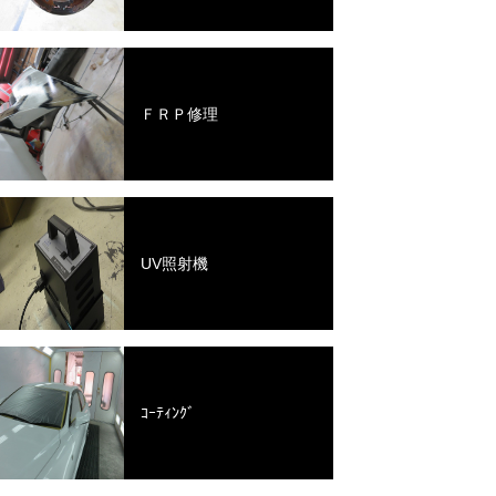
ＦＲＰ修理
UV照射機
ｺｰﾃｨﾝｸﾞ