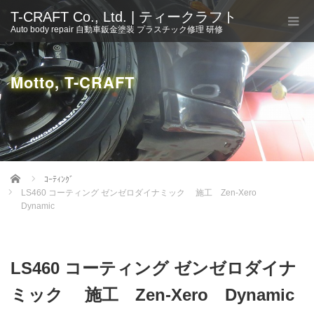
T-CRAFT Co., Ltd. | ティークラフト
Auto body repair 自動車鈑金塗装 プラスチック修理 研修
Motto, T-CRAFT
Home
ｺｰﾃｨﾝｸﾞ
LS460 コーティング ゼンゼロダイナミック 施工 Zen-Xero
Dynamic
LS460 コーティング ゼンゼロダイナ
ミック 施工 Zen-Xero Dynamic