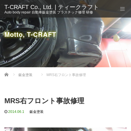
T-CRAFT Co., Ltd. | ティークラフト
Auto body repair 自動車鈑金塗装 プラスチック修理 研修
Motto, T-CRAFT
Home
鈑金塗装
MRS右フロント事故修理
MRS右フロント事故修理
2014.06.1
鈑金塗装