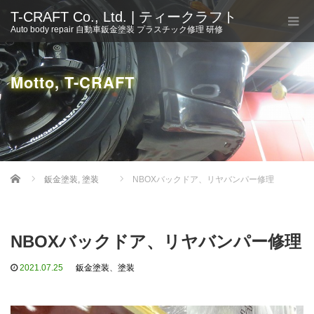
T-CRAFT Co., Ltd. | ティークラフト
Auto body repair 自動車鈑金塗装 プラスチック修理 研修
Motto, T-CRAFT
Home
鈑金塗装
,
塗装
NBOXバックドア、リヤバンパー修理
NBOXバックドア、リヤバンパー修理
2021.07.25
鈑金塗装
、
塗装