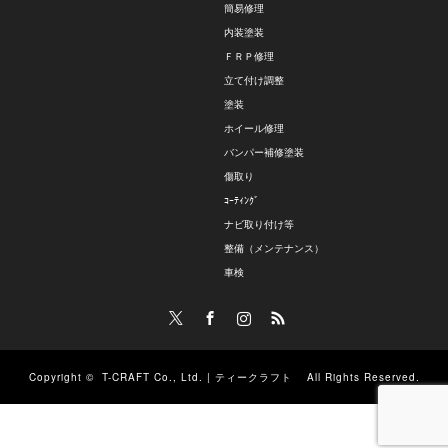
簡易修理
内装塗装
ＦＲＰ修理
立て付け調整
塗装
ホイール修理
バンパー補修塗装
傷取り
ｺｰﾃｨﾝｸﾞ
ナビ取り付け等
整備（メンテナンス）
車検
Twitter
Facebook
Instagram
RSS
Copyright ©
T-CRAFT Co., Ltd. | ティークラフト
All Rights Reserved.