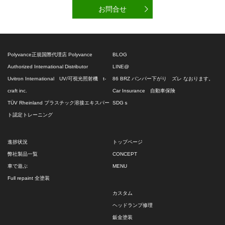
お問合せ
Polyvance正規国際代理店 Polyvance
BLOG
Authorized International Distributor
LINE@
Uvitron International UV/可視光照射機 t-
86 BRZ バンパー下がり ズレ なおります。
craft inc.
Car Insurance 自動車保険
TÜV Rheinland プラスチック溶接エキスパー
SDGｓ
ト認定トレーニング
進捗状況
トップページ
弊社製品一覧
CONCEPT
車で遊ぶ
MENU
Full repaint 全塗装
カスタム
ヘッドランプ修理
鈑金塗装