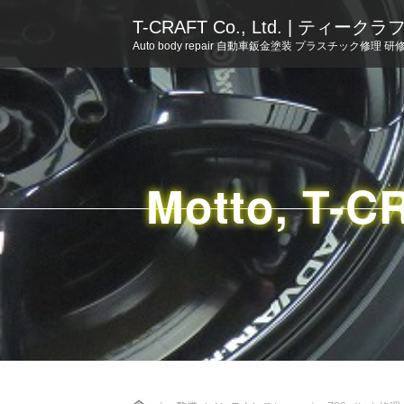
T-CRAFT Co., Ltd. | ティー
Auto body repair 自動車鈑金塗装 プラスチック修理 研
Motto, T-C
Home