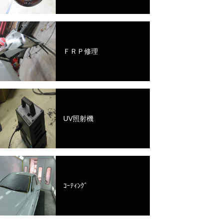
ＦＲＰ修理
UV照射機
ｺｰﾃｨﾝｸﾞ