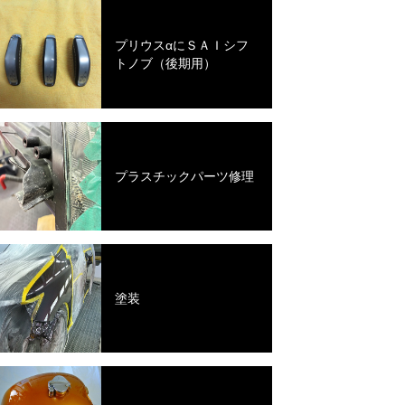
プリウスαにＳＡＩシフ
トノブ（後期用）
プラスチックパーツ修理
塗装