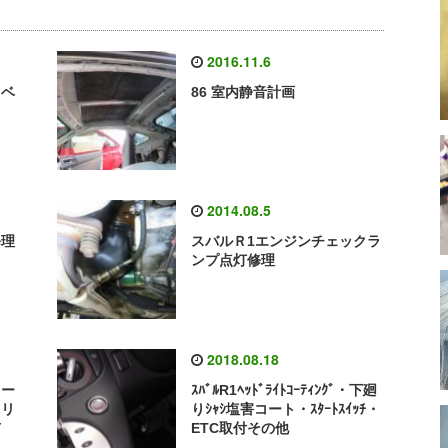
2016.11.6
・ベ
86 室内静音計画
2014.08.5
修理
スバルＲ1エンジンチェックラ
ンプ点灯修理
2018.08.18
コー
ｽﾊﾞﾙR1ﾍｯﾄﾞﾗｲﾄｺｰﾃｨﾝｸﾞ・下廻
クリ
りｼｬｼ塩害コート・ｽﾀｰﾄｽｲｯﾁ・
市
ETC取付その他