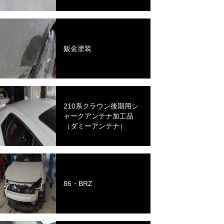
鈑金塗装
210系クラウン後期用シ
ャークアンテナ加工品
（ダミーアンテナ）
86・BRZ